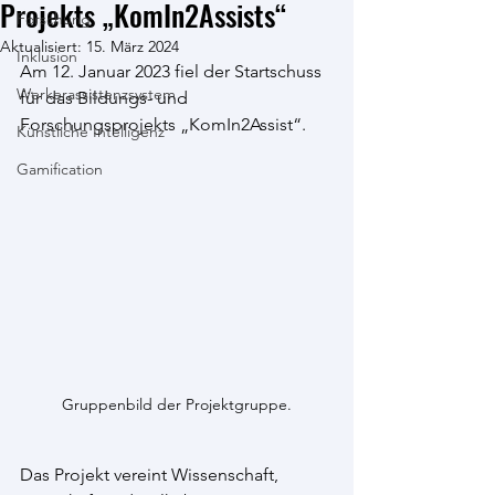
Projekts „KomIn2Assists“
Forschung
Aktualisiert:
15. März 2024
Inklusion
Am 12. Januar 2023 fiel der Startschuss 
Werkerassistenzsystem
für das Bildungs- und 
Forschungsprojekts „KomIn2Assist“.
Künstliche Intelligenz
Gamification
Gruppenbild der Projektgruppe.
Das Projekt vereint Wissenschaft, 