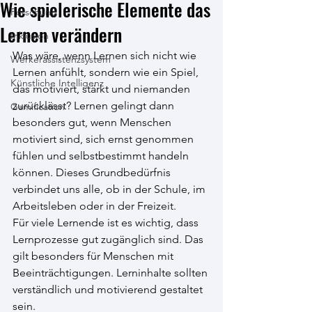
Wie spielerische Elemente das
Forschung
Lernen verändern
Inklusion
Was wäre, wenn Lernen sich nicht wie 
Werkerassistenzsystem
Lernen anfühlt, sondern wie ein Spiel, 
Künstliche Intelligenz
das motiviert, stärkt und niemanden 
zurücklässt? Lernen gelingt dann 
Gamification
besonders gut, wenn Menschen 
motiviert sind, sich ernst genommen 
fühlen und selbstbestimmt handeln 
können. Dieses Grundbedürfnis 
verbindet uns alle, ob in der Schule, im 
Arbeitsleben oder in der Freizeit.
Für viele Lernende ist es wichtig, dass 
Lernprozesse gut zugänglich sind. Das 
gilt besonders für Menschen mit 
Beeinträchtigungen. Lerninhalte sollten 
verständlich und motivierend gestaltet 
sein.