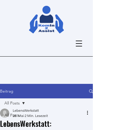
Beitrag
All Posts
LebensWerkstatt
All Posts
28. Mai
2 Min. Lesezeit
LebensWerkstatt:
Projektarbeit