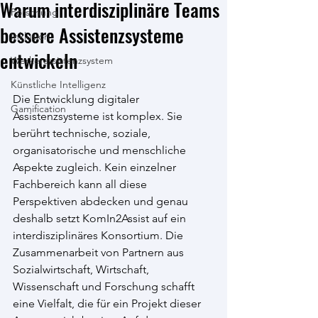
Warum interdisziplinäre Teams
Forschung
bessere Assistenzsysteme
Inklusion
entwickeln
Werkerassistenzsystem
Künstliche Intelligenz
Die Entwicklung digitaler 
Gamification
Assistenzsysteme ist komplex. Sie 
berührt technische, soziale, 
organisatorische und menschliche 
Aspekte zugleich. Kein einzelner 
Fachbereich kann all diese 
Perspektiven abdecken und genau 
deshalb setzt KomIn2Assist auf ein 
interdisziplinäres Konsortium. Die 
Zusammenarbeit von Partnern aus 
Sozialwirtschaft, 
Wirtschaft, 
Wissenschaft und Forschung schafft 
eine Vielfalt, die für ein Projekt dieser 