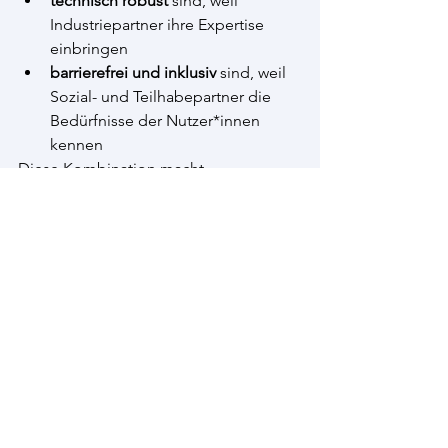
technisch robust
 sind, weil 
Industriepartner ihre Expertise 
einbringen
barrierefrei und inklusiv
 sind, weil 
Sozial- und Teilhabepartner die 
Bedürfnisse der Nutzer*innen 
kennen
Diese Kombination macht 
KomIn2Assist zu einem Projekt, das 
nicht nur neue Technologien 
entwickelt, sondern echte 
Verbesserungen im Arbeitsalltag 
ermöglicht.
Fazit: Gemeinsam entsteht, was allein 
nicht möglich wäre
Interdisziplinäre Zusammenarbeit ist 
kein organisatorischer Aufwand, 
sondern ein entscheidender 