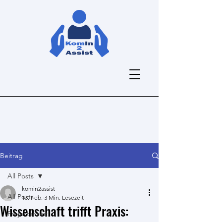
Beitrag
All Posts
komin2assist
All Posts
13. Feb.
3 Min. Lesezeit
Wissenschaft trifft Praxis:
Projektarbeit